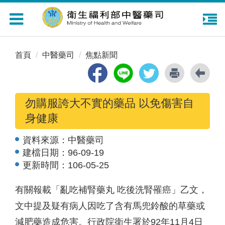
Toggle
navigation
首頁
中醫藥司
焦點新聞
勿購服誇大不實的藥品 以免傷害自
身健康
資料來源：
中醫藥司
建檔日期：
96-09-19
更新時間：
106-05-25
有關報載「亂吃補腎藥丸 吃後洗腎罹癌」乙文，
文中提及疑有病人因吃了含有馬兜鈴酸的草藥或
減肥藥造成危害。行政院衛生署於92年11月4日