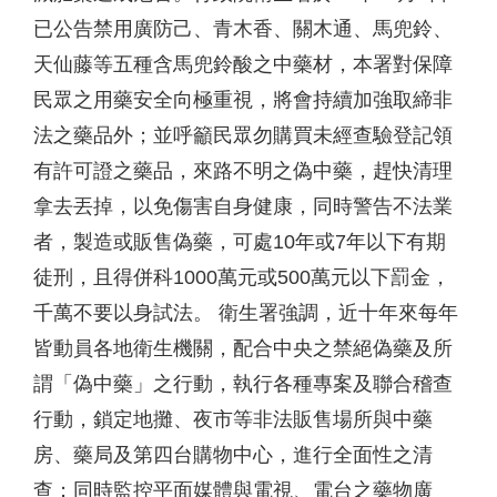
已公告禁用廣防己、青木香、關木通、馬兜鈴、
天仙藤等五種含馬兜鈴酸之中藥材，本署對保障
民眾之用藥安全向極重視，將會持續加強取締非
法之藥品外；並呼籲民眾勿購買未經查驗登記領
有許可證之藥品，來路不明之偽中藥，趕快清理
拿去丟掉，以免傷害自身健康，同時警告不法業
者，製造或販售偽藥，可處10年或7年以下有期
徒刑，且得併科1000萬元或500萬元以下罰金，
千萬不要以身試法。 衛生署強調，近十年來每年
皆動員各地衛生機關，配合中央之禁絕偽藥及所
謂「偽中藥」之行動，執行各種專案及聯合稽查
行動，鎖定地攤、夜市等非法販售場所與中藥
房、藥局及第四台購物中心，進行全面性之清
查；同時監控平面媒體與電視、電台之藥物廣