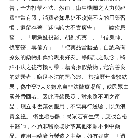
告，全力打擊不法。然而，衛生機關之人力與經
費非常有限，消費者如果仍不改變不良的用藥習
慣，還留存著「迷信誇大不實廣告」、「諱疾忌
醫」、「病急亂投醫、胡亂抓藥」、「信鬼神、
找密醫、尋偏方」、「把藥品當贈品，自認為有
療效的藥物推薦給親朋好友」等錯誤之觀念，將
給不法之徒有機可乘，藉著摻假藥物，危害善良
的就醫者，賺足不法的黑心錢。 根據歷年查驗結
果，偽中藥?大多數來自非法醫療場所，或民眾由
國外帶回者。因此呼籲民眾，對來路不明之產
品，應立即丟棄勿服用，不需再行送驗，以免浪
費金錢。 衛生署提醒：民眾若有生病，應找合格
中醫師，不買非醫療場所或其他來源不明中藥
品。使用由藥廠所製造之中藥，如有疑慮，再透