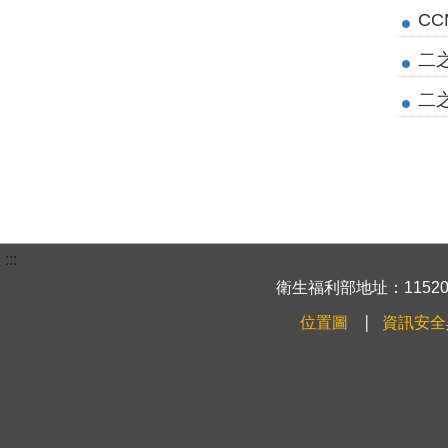
CC
二之
二之
:::
衛生福利部地址：115204
位置圖
資訊安全