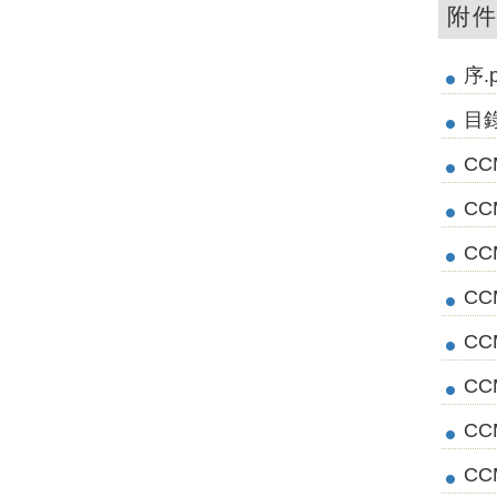
附
序.p
目錄
CC
CC
CC
CC
CC
CC
CC
CC