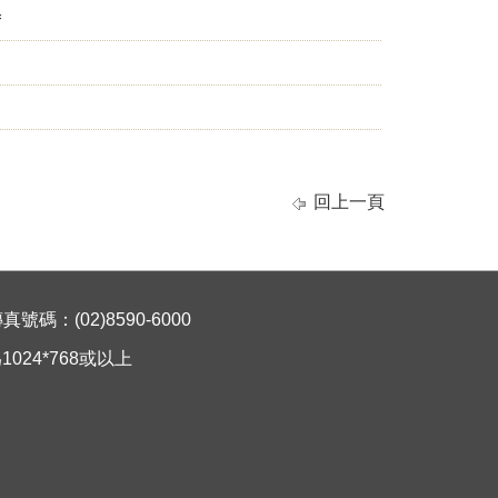
f
回上一頁
碼：(02)8590-6000
024*768或以上