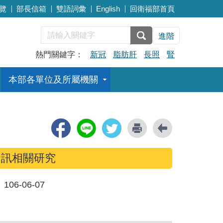
覽
部長信箱
雙語詞彙
English
回衛福部首頁
進階
熱門關鍵字：
新冠
脂肪肝
長照
腎
本部各單位及所屬機關
資訊相關研究
：
106-06-07