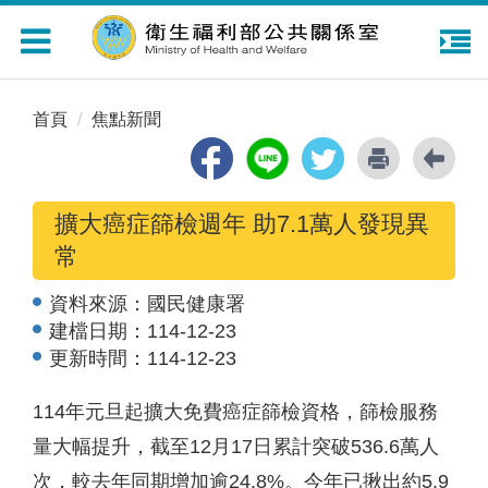
Toggle
navigation
首頁
焦點新聞
擴大癌症篩檢週年 助7.1萬人發現異
常
資料來源：
國民健康署
建檔日期：
114-12-23
更新時間：
114-12-23
114年元旦起擴大免費癌症篩檢資格，篩檢服務
量大幅提升，截至12月17日累計突破536.6萬人
次，較去年同期增加逾24.8%。今年已揪出約5.9