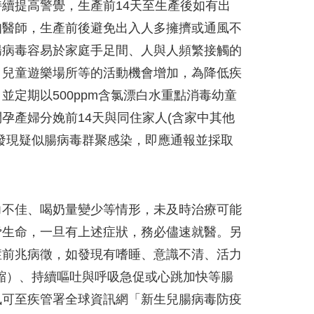
續提高警覺，生產前14天至生產後如有出
知醫師，生產前後避免出入人多擁擠或通風不
腸病毒容易於家庭手足間、人與人頻繁接觸的
、兒童遊樂場所等的活動機會增加，為降低疾
定期以500ppm含氯漂白水重點消毒幼童
孕產婦分娩前14天與同住家人(含家中其他
發現疑似腸病毒群聚感染，即應通報並採取
力不佳、喝奶量變少等情形，未及時治療可能
脅生命，一旦有上述症狀，務必儘速就醫。另
症前兆病徵，如發現有嗜睡、意識不清、活力
縮）、持續嘔吐與呼吸急促或心跳加快等腸
訊可至疾管署全球資訊網「新生兒腸病毒防疫