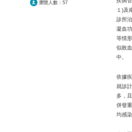
疾病管
瀏覽人數：
57
１)及
診所治
凝血功
等情
似敗血
中。
依據疾
就診計
多，且
併發重
均感染