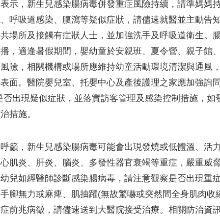
表示，新生兒感染腸病毒併發重症風險持續，請準媽媽持
燒、呼吸道感染、腹瀉等疑似症狀，請儘速就醫並主動告
公共場所及接觸有症狀人士，並加強洗手及呼吸道衛生。
傳播，適逢暑假期間，嬰幼童於安親班、夏令營、親子館
風險，相關機構或場所應維持幼童活動環境清潔與通風，並
表面。醫院嬰兒室、托嬰中心及產後護理之家應加強詢問
是否出現疑似症狀，並落實訪客管理及感染控制措施，如
防治措施。
署呼籲，新生兒感染腸病毒可能會出現發燒或低體溫、活
為心肌炎、肝炎、腦炎、多發性器官衰竭等重症，嚴重威
嬰幼兒如經醫師診斷感染腸病毒，請注意觀察是否出現重
手腳無力或麻痺、肌抽躍(無故驚嚇或突然間全身肌肉收
重症前兆病徵，請儘速送到大醫院接受治療。相關防治資