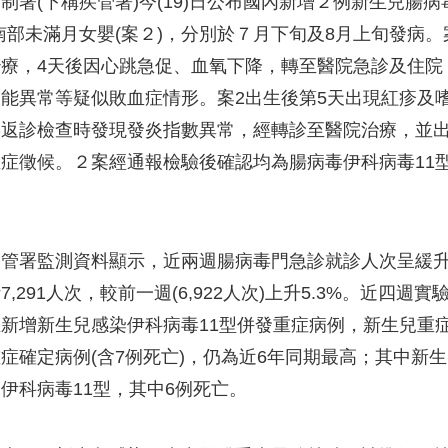
制署(下稱疾管署)今(19)日公布國內新增２例新生兒腸
南部未滿月女嬰(案２)，分別於７月下旬及8月上旬發病
療，4天後因心跳急促、血氧下降，轉至醫院急診及住院
能異常等疑似敗血症情形。案2出生後第5天出現紅疹及
形返診檢查時發現發炎指數異常，經轉診至醫院治療，並
症徵候。２案經通報檢驗後確認均為腸病毒伊科病毒11
管署監測資料顯示，近兩週腸病毒門急診就診人次呈緩升趨勢
7,291人次，較前一週(6,922人次)上升5.3%。近四
新增新生兒感染伊科病毒11型併發重症病例，新生兒重
症確定病例(含7例死亡)，仍為近6年同期最高；其中新
伊科病毒11型，其中6例死亡。