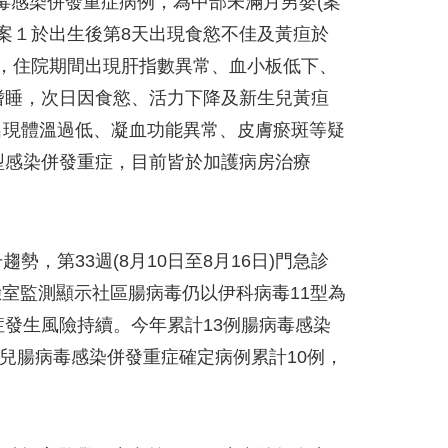
病毒感染併發重症病例，為中部未滿月男嬰(案
。案１於出生後第8天出現食慾不佳及黃疸於
，住院期間出現肝指數異常、血小板低下、
嗜睡，次日因食慾、活力下降及新生兒黃疸
出現體溫過低、凝血功能異常、皮膚瘀斑等疑
型感染併發重症，目前皆於加護病房治療
，第33週(8月10日至8月16日)門急診
週實驗室監測顯示社區腸病毒仍以伊科病毒11型為
症發生風險持續。今年累計13例腸病毒感染
生兒腸病毒感染併發重症確定病例累計10例，