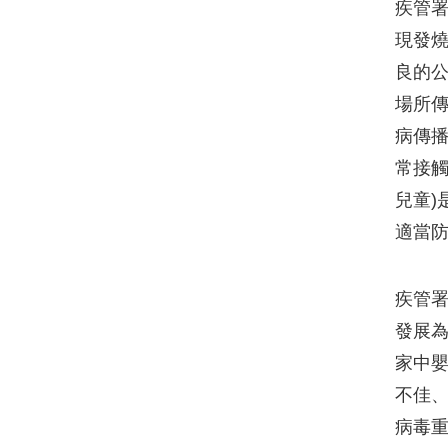
疾管署
現發
良的
場所
病傳播
常接觸
兒童)
適當
疾管
發展
家中
不佳、
病毒