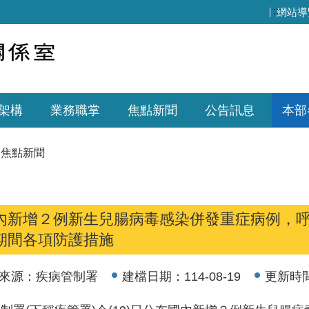
:::
網站導
架構
業務職掌
焦點新聞
公告訊息
本部
焦點新聞
內新增２例新生兒腸病毒感染併發重症病例，
期間各項防護措施
來源：
疾病管制署
建檔日期：
114-08-19
更新時