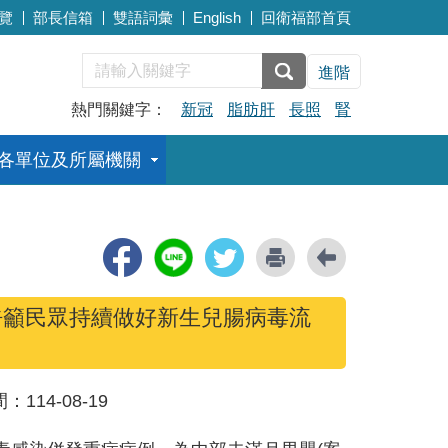
覽
部長信箱
雙語詞彙
English
回衛福部首頁
進階
熱門關鍵字：
新冠
脂肪肝
長照
腎
各單位及所屬機關
呼籲民眾持續做好新生兒腸病毒流
間：
114-08-19