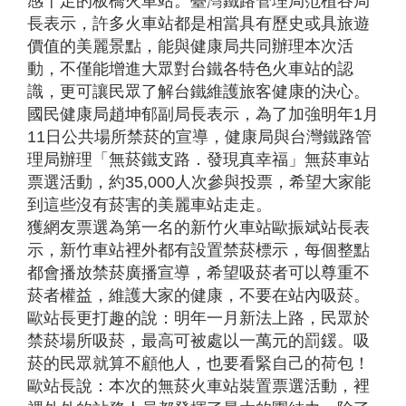
感十足的板橋火車站。臺灣鐵路管理局范植谷局
長表示，許多火車站都是相當具有歷史或具旅遊
價值的美麗景點，能與健康局共同辦理本次活
動，不僅能增進大眾對台鐵各特色火車站的認
識，更可讓民眾了解台鐵維護旅客健康的決心。
國民健康局趙坤郁副局長表示，為了加強明年1月
11日公共場所禁菸的宣導，健康局與台灣鐵路管
理局辦理「無菸鐵支路．發現真幸福」無菸車站
票選活動，約35,000人次參與投票，希望大家能
到這些沒有菸害的美麗車站走走。
獲網友票選為第一名的新竹火車站歐振斌站長表
示，新竹車站裡外都有設置禁菸標示，每個整點
都會播放禁菸廣播宣導，希望吸菸者可以尊重不
菸者權益，維護大家的健康，不要在站內吸菸。
歐站長更打趣的說：明年一月新法上路，民眾於
禁菸場所吸菸，最高可被處以一萬元的罰鍰。吸
菸的民眾就算不顧他人，也要看緊自己的荷包！
歐站長說：本次的無菸火車站裝置票選活動，裡