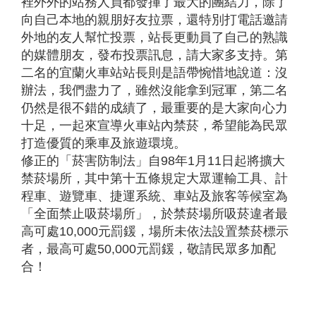
裡外外的站務人員都發揮了最大的團結力，除了
向自己本地的親朋好友拉票，還特別打電話邀請
外地的友人幫忙投票，站長更動員了自己的熟識
的媒體朋友，發布投票訊息，請大家多支持。第
二名的宜蘭火車站站長則是語帶惋惜地說道：沒
辦法，我們盡力了，雖然沒能拿到冠軍，第二名
仍然是很不錯的成績了，最重要的是大家向心力
十足，一起來宣導火車站內禁菸，希望能為民眾
打造優質的乘車及旅遊環境。
修正的「菸害防制法」自98年1月11日起將擴大
禁菸場所，其中第十五條規定大眾運輸工具、計
程車、遊覽車、捷運系統、車站及旅客等候室為
「全面禁止吸菸場所」，於禁菸場所吸菸違者最
高可處10,000元罰鍰，場所未依法設置禁菸標示
者，最高可處50,000元罰鍰，敬請民眾多加配
合！