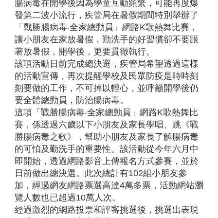
腸病毒在開學後因為學童互動頻繁，可能再度爆
發第二波小流行，疾管局在暑假期間特別舉辦了
「戰勝腸病毒‧全家總動員」網路K歌熱舞比賽，
讓小朋友在家放暑假，勤洗手的好習慣卻不要跟
著放暑假，開學後，更要貫徹執行。
該項活動日前完成總決選，疾管局希望透過這樣
的活動宣傳，再次提醒學校及民眾防疫是時時刻
刻要做的工作，不可掉以輕心，並呼籲開學後仍
要全體總動員，防治腸病毒。
這項「戰勝腸病毒‧全家總動員」網路K歌熱舞比
賽，係透過六歲以下小朋友及家長學唱、跳《戰
勝腸病毒之歌》，幫助小朋友及家長了解腸病毒
的可怕及勤洗手的重要性。該活動從今年六月中
即開始，透過網路影音上傳報名方式參賽，並於
日前做出總決選。此次總計有102組小朋友參
加，經過網友網路票選高達4萬多票，活動網站瀏
覽人數也已超過10萬人次。
經過激烈的網路投票和評審挑選後，挑選出表現