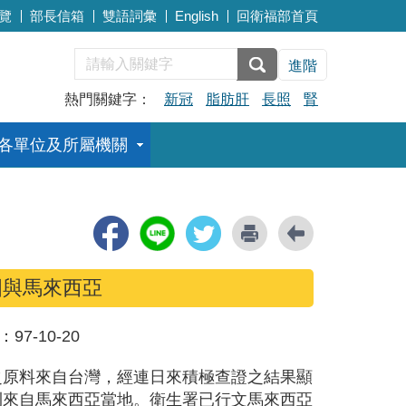
覽
部長信箱
雙語詞彙
English
回衛福部首頁
進階
熱門關鍵字：
新冠
脂肪肝
長照
腎
各單位及所屬機關
國與馬來西亞
：
97-10-20
之原料來自台灣，經連日來積極查證之結果顯
則來自馬來西亞當地。衛生署已行文馬來西亞