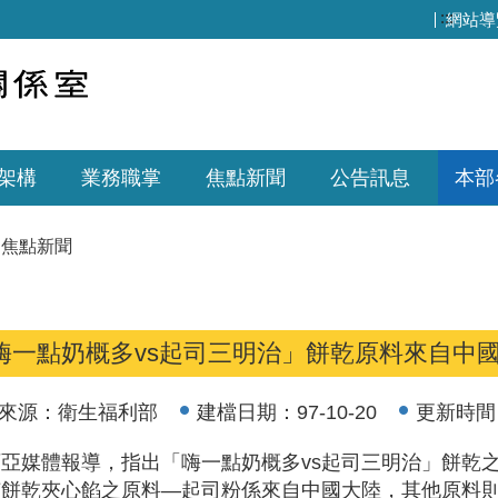
:::
網站導
架構
業務職掌
焦點新聞
公告訊息
本部
焦點新聞
嗨一點奶概多vs起司三明治」餅乾原料來自中
來源：
衛生福利部
建檔日期：
97-10-20
更新時間
亞媒體報導，指出「嗨一點奶概多vs起司三明治」餅乾
該餅乾夾心餡之原料—起司粉係來自中國大陸，其他原料