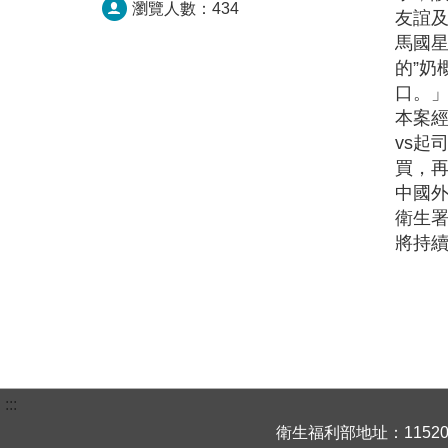
瀏覽人數：
434
友誼
馬國星
的”奶
口。
本案
vs起
買，
中國
衛生署
將持
:::
衛生福利部地址：115204