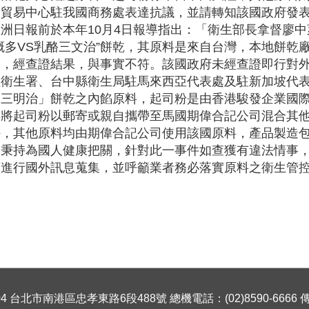
及貿易中心駐我國商務處表達抗議，並請轉知該國政府發
洲日報前於本年10月4日報導指出：「衛生部長拿督廖
概多VS乳酪三文治”餅乾，其原料是來自台灣，本地餅乾
」，經查證結果，與事實不符。該國政府未經查證即行對
經衛生署、台中縣衛生局駐馬來西亞代表處及駐新加坡代
司三明治」餅乾之內餡原料，起司粉是由香港駿發企業國
再將起司粉以郵寄或親自攜帶至馬國期偉合記公司混合其
外，其他原料均由期偉合記公司使用該國原料，產品製造
秉持為國人健康把關，針對此一事件如查獲有違法情事，
續進行國外訊息蒐集，並呼籲業者務必落實原料之衛生管
 台北市南港區忠孝東路6段488號 總機電話：(02)8590-6666 傳真號