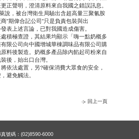
表更正聲明，澄清原料來自我國之錯誤訊息。
中萊說，被台灣衛生局驗出含超高量三聚氰胺
廠商”期偉合記公司”只是負責包裝與出
外發表上述言論，已對我國造成傷害。
表處積極查證，其結果均顯示「嗨一點奶概多
際有限公司向中國增城華棟調味品有限公司購
他原料後製造。奶概多產品除內餡起司粉來自
包裝後，始出口台灣。
將依法處置，另?確保消費大眾食的安全，
控，避免觸法。
回上一頁
碼：(02)8590-6000