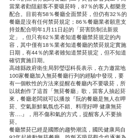
當業者勸阻顧客不要吸菸時，87％的客人都樂意
配合。目前有58％餐廳全面禁菸，但仍有32％的
餐廳是沒有任何禁菸規定；86％餐廳業者願意支
持並配合明年1月11日起的「菸害防制法新規
定」，但只有62％業者知道餐廳禁菸規定的內
容，其中僅有18％業者知道餐廳的禁菸規定實施
日期，有44％的業者雖知道禁菸規定，但不知道
確切實施日期。
高雄縣政府衛生局郭瑩璱科長表示，在力邀當地
100家餐廳加入無菸餐廳行列的經驗中發現，要
有一個軟性的方法來提醒在餐廳內不要吸菸，所
以就創作了這首「無菸餐廳」歌，當客人抽起菸
來，餐廳老闆就可以播放『阮的餐廳是無人在呷
菸、空氣新鮮氣氛也不錯、料理好呷 健康無菸
害….』，用不傷和氣的方式，提醒客人不要抽
菸。
餐廳禁菸已經是國際的趨勢潮流，國民健康局自
92年起推動無菸餐廳，吃飯不吸菸觀念也逐漸為