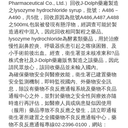
Pharmaceutical Co., Ltd.）回收J-Dolph藥廠製造
之lysozyme hydrochloride syrup，批號：A486－
A490，共5批，回收原因為批號A486,A487,A488
之500mL包裝被發現有懸浮物，經調查可能於製
造過程中混入，因此回收相同製程之藥品。
lysozyme hydrochloride為酵素類藥品，用於治療
慢性副鼻腔炎、呼吸器疾患引起之喀痰困難、及
小手術前後出血。經查，衛生署並未核准東和?品
株式會社及J-Dolph藥廠販售製造之該藥品，因此
請民眾放心，該回收藥品並未輸入國內。
為確保藥物安全與醫療效能，衛生署已建置藥物
安全監測機制，即時監視國內、外藥物安全訊
息，除設有藥物不良反應通報系統及藥物不良品
通報中心之外，並對於藥物之安全性與療效亦隨
時進行再評估，如醫療人員或病患疑似因使用
（服用）藥品導致不良反應之發生，請立即通報
衛生署所建置之全國藥物不良反應通報中心，藥
物不良反應通報專線02-2396-0100，網站：