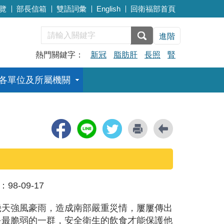
覽
部長信箱
雙語詞彙
English
回衛福部首頁
進階
熱門關鍵字：
新冠
脂肪肝
長照
腎
各單位及所屬機關
：
98-09-17
幾天強風豪雨，造成南部嚴重災情，屢屢傳出
是最脆弱的一群，安全衛生的飲食才能保護他