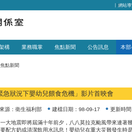
:::
網站導
架構
業務職掌
焦點新聞
公告訊息
本部
焦點新聞
緊急狀況下嬰幼兒餵食危機」影片首映會
來源：
衛生福利部
建檔日期：
98-09-17
更新時間
二一大地震即將屆滿十年前夕，八八莫拉克颱風帶來連著
需要配方奶或清潔飲用水訊息！嬰幼兒在重大災難發生時