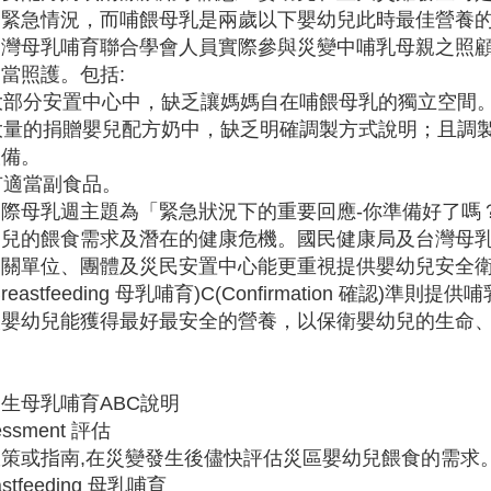
過緊急情況，而哺餵母乳是兩歲以下嬰幼兒此時最佳營養
台灣母乳哺育聯合學會人員實際參與災變中哺乳母親之照
當照護。包括:
在大部分安置中心中，缺乏讓媽媽自在哺餵母乳的獨立空間
在大量的捐贈嬰兒配方奶中，缺乏明確調製方式說明；且調
設備。
沒有適當副食品。
際母乳週主題為「緊急狀況下的重要回應-你準備好了嗎
幼兒的餵食需求及潛在的健康危機。國民健康局及台灣母
關單位、團體及災民安置中心能更重視提供嬰幼兒安全衛生的飲
Breastfeeding 母乳哺育)C(Confirmation 確
讓嬰幼兒能獲得最好最安全的營養，以保衛嬰幼兒的生命
生母乳哺育ABC說明
essment 評估
策或指南,在災變發生後儘快評估災區嬰幼兒餵食的需求
astfeeding 母乳哺育