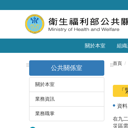
關於本室
組織
首頁
:::
:::
公共關係室
關於本室
「
業務資訊
資料
業務職掌
在九
災區