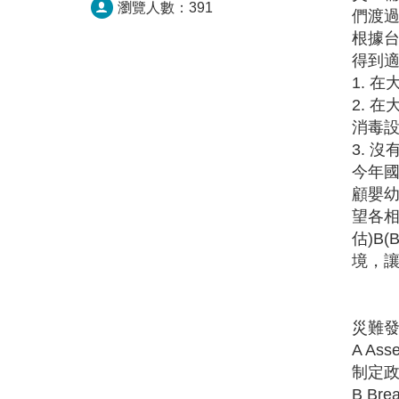
瀏覽人數：
391
們渡
根據
得到適
1. 
2. 
消毒
3. 
今年國
顧嬰
望各相
估)B(
境，
災難發
A Ass
制定政
B Bre