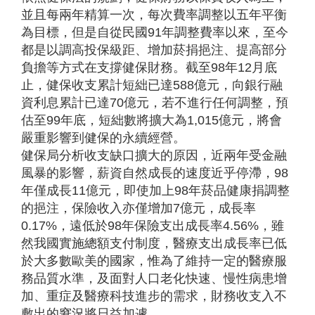
並且每兩年精算一次，每次費率調整以五年平衡
為目標，但是自從民國91年調整費率以來，至今
都是以調高投保級距、增加菸捐挹注、提高部分
負擔等方式在支撐健保財務。截至98年12月底
止，健保收支累計短絀已達588億元，向銀行融
資利息累計已達70億元，若不進行任何調整，預
估至99年底，短絀數將擴大為1,015億元，將會
嚴重影響到健保的永續經營。
健保局分析收支缺口擴大的原因，近兩年受金融
風暴的影響，薪資自然成長的速度近乎停滯，98
年僅成長11億元，即使加上98年菸品健康捐調整
的挹注，保險收入亦僅增加7億元，成長率
0.17%，遠低於98年保險支出成長率4.56%，雖
然我國實施總額支付制度，醫療支出成長率已低
於大多數歐美的國家，惟為了維持一定的醫療服
務品質水準，及面對人口老化快速、慢性病患增
加、重症及醫療科技進步的需求，財務收支入不
敷出的窘況將日益加遽。