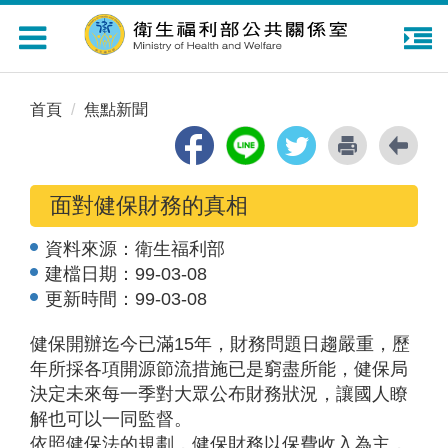
Toggle
navigation
首頁
焦點新聞
面對健保財務的真相
資料來源：
衛生福利部
建檔日期：
99-03-08
更新時間：
99-03-08
健保開辦迄今已滿15年，財務問題日趨嚴重，歷
年所採各項開源節流措施已是窮盡所能，健保局
決定未來每一季對大眾公布財務狀況，讓國人瞭
解也可以一同監督。
依照健保法的規劃，健保財務以保費收入為主，