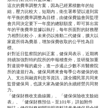
這次的費率調整方案，因為已經累積數年的短
絀，壓力比較大，短期內，衛生署希望以達到當
年平衡的費率調整為目標，由健保費協會與監理
會共同決定要下一年度的總額額度，即可算出當
年的平衡費率並據以執行，每年所面對的財務壓
力相對比較小，未來仍以推動二代健保，擴大以
家庭所得為費基，增加保費收取的公平性為目
標。
針對近日監察院的糾正案，健保局表示，近期將
持續加強對特約院所的申報稽查外，並研擬加重
對違規申報的處分，進一步遏止少數不肖醫療院
所的違規行為。健保局將來會每季公布健保的收
入、支出與融資利息等資訊，讓全國民眾共同來
監督健保局，也讓大家為健保的永續經營共同努
力。
「健保財務收支曲線圖」、「健保保險收支餘絀
表」、「健保財務預估－至101年」詳如附件