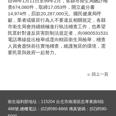
自98年1月11日至99年2月，各縣市衛生局總計稽
查674,080件，取締17,053件，開立處分書
14,974件，罰款20,287,000元。國民健康局呼
籲，業者或吸菸行為人不要違反相關規定，各縣
市衛生局會持續積極進行執法稽查工作，也希望
民眾針對違反菸害防制法規定者，向0800531531
電話專線提出檢舉或逕向轄區衛生局檢舉，稽查
人員會盡快前往實地稽查，維護無菸的環境，需
要民眾與政府一起努力。
回上一頁
衛生福利部地址：115204 台北市南港區忠孝東路6段
488號 總機電話：(02)8590-6666 傳真號碼：(02)8590-