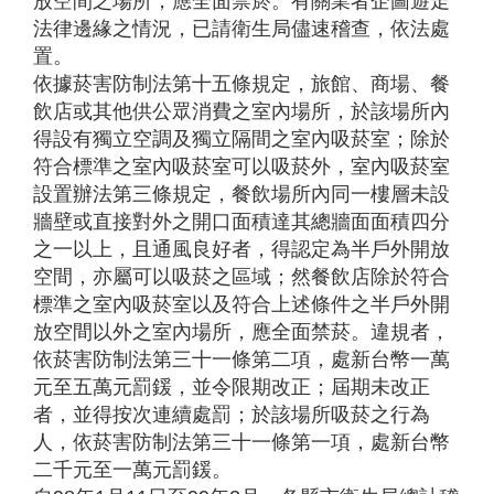
放空間之場所，應全面禁菸。有關業者企圖遊走
法律邊緣之情況，已請衛生局儘速稽查，依法處
置。
依據菸害防制法第十五條規定，旅館、商場、餐
飲店或其他供公眾消費之室內場所，於該場所內
得設有獨立空調及獨立隔間之室內吸菸室；除於
符合標準之室內吸菸室可以吸菸外，室內吸菸室
設置辦法第三條規定，餐飲場所內同一樓層未設
牆壁或直接對外之開口面積達其總牆面面積四分
之一以上，且通風良好者，得認定為半戶外開放
空間，亦屬可以吸菸之區域；然餐飲店除於符合
標準之室內吸菸室以及符合上述條件之半戶外開
放空間以外之室內場所，應全面禁菸。違規者，
依菸害防制法第三十一條第二項，處新台幣一萬
元至五萬元罰鍰，並令限期改正；屆期未改正
者，並得按次連續處罰；於該場所吸菸之行為
人，依菸害防制法第三十一條第一項，處新台幣
二千元至一萬元罰鍰。