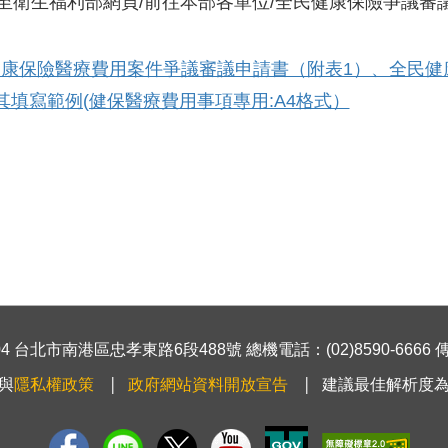
至衛生福利部網頁/前往本部各單位/全民健康保險爭議審
康保險醫療費用案件爭議審議申請書（附表1）、全民健
其填寫範例(健保醫療費用事項專用:A4格式）
 台北市南港區忠孝東路6段488號 總機電話：(02)8590-6666 傳真號
與
隱私權政策
政府網站資料開放宣告
建議最佳解析度為1