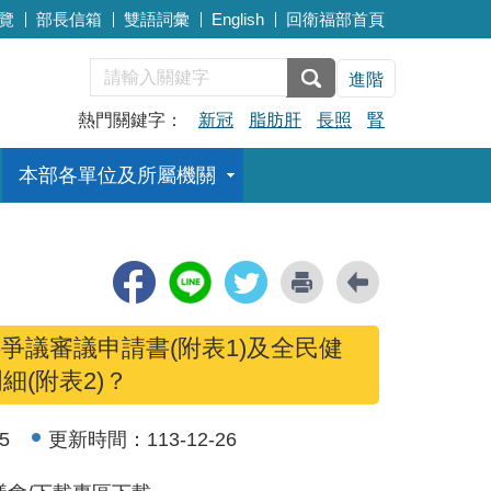
覽
部長信箱
雙語詞彙
English
回衛福部首頁
進階
熱門關鍵字：
新冠
脂肪肝
長照
腎
本部各單位及所屬機關
爭議審議申請書(附表1)及全民健
(附表2)？
5
更新時間：
113-12-26