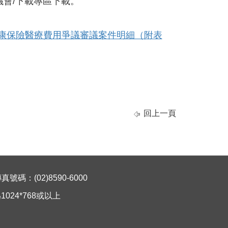
議會/下載專區下載。
康保險醫療費用爭議審議案件明細（附表
回上一頁
碼：(02)8590-6000
024*768或以上