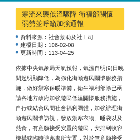
寒流來襲低溫驟降 衛福部關懷
弱勢並呼籲加強通報
資料來源：
社會救助及社工司
建檔日期：
106-02-08
更新時間：
113-04-25
依據中央氣象局天氣預報，氣溫自明(9)日晚
間起明顯降低，為強化街頭遊民關懷服務措
施，做好禦寒保暖準備，衛生福利部除已函
請各地方政府加強遊民低溫關懷服務措施，
自行或結合民間社會福利團體，加強辦理街
頭遊民關懷訪視，發放禦寒衣物、睡袋以及
熱食，有意願接受安置的遊民，安排到收容
機構或臨時避寒處所安置，對於無意願接受