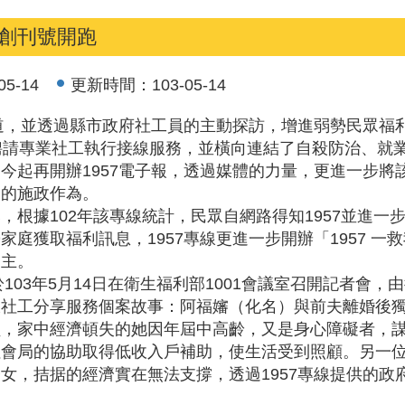
報創刊號開跑
05-14
更新時間：
103-05-14
道，並透過縣市政府社工員的主動探訪，增進弱勢民眾福利
聘請專業社工執行接線服務，並橫向連結了自殺防治、就
今起再開辦1957電子報，透過媒體的力量，更進一步將
」的施政作為。
據102年該專線統計，民眾自網路得知1957並進一步諮
庭獲取福利訊息，1957專線更進一步開辦「1957 
為主。
於103年5月14日在衛生福利部1001會議室召開記者會
線社工分享服務個案故事：阿福嬸（化名）與前夫離婚後
，家中經濟頓失的她因年屆中高齡，又是身心障礙者，謀職
社會局的協助取得低收入戶補助，使生活受到照顧。另一
女，拮据的經濟實在無法支撐，透過1957專線提供的政