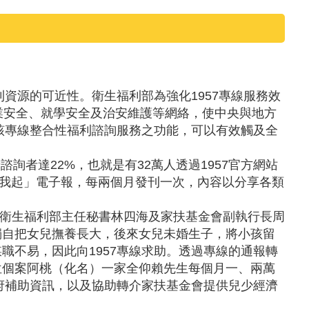
資源的可近性。衛生福利部為強化1957專線服務效
業安全、就學安全及治安維護等網絡，使中央與地方
該專線整合性福利諮詢服務之功能，可以有效觸及全
詢者達22%，也就是有32萬人透過1957官方網站
一救我起」電子報，每兩個月發刊一次，內容以分享各類
，由衛生福利部主任秘書林四海及家扶基金會副執行長周
獨自把女兒撫養長大，後來女兒未婚生子，將小孩留
不易，因此向1957專線求助。透過專線的通報轉
位個案阿桃（化名）一家全仰賴先生每個月一、兩萬
府補助資訊，以及協助轉介家扶基金會提供兒少經濟