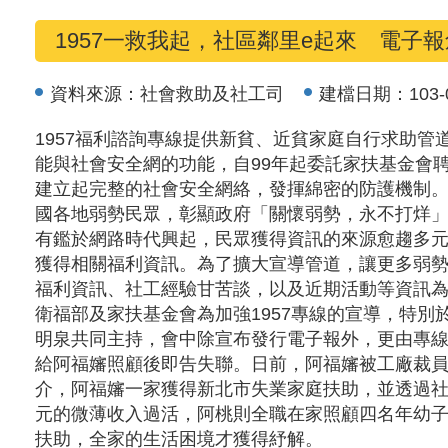
1957一救我起，社區鄰里e起來 電子
資料來源：
社會救助及社工司
建檔日期：
103-
1957福利諮詢專線提供新貧、近貧家庭自行求助管
能與社會安全網的功能，自99年起委託家扶基金會
建立起完整的社會安全網絡，發揮綿密的防護機制。
國各地弱勢民眾，彰顯政府「關懷弱勢，永不打烊
有鑑於網路時代興起，民眾獲得資訊的來源愈趨多元，根
獲得相關福利資訊。為了擴大宣導管道，讓更多弱勢家
福利資訊、社工經驗甘苦談，以及近期活動等資訊
衛福部及家扶基金會為加強1957專線的宣導，特別
明泉共同主持，會中除宣布發行電子報外，更由專
給阿福嬸照顧後即告失聯。日前，阿福嬸被工廠裁員
介，阿福嬸一家獲得新北市失業家庭扶助，並透過
元的微薄收入過活，阿桃則全職在家照顧四名年幼子
扶助，全家的生活困境才獲得紓解。