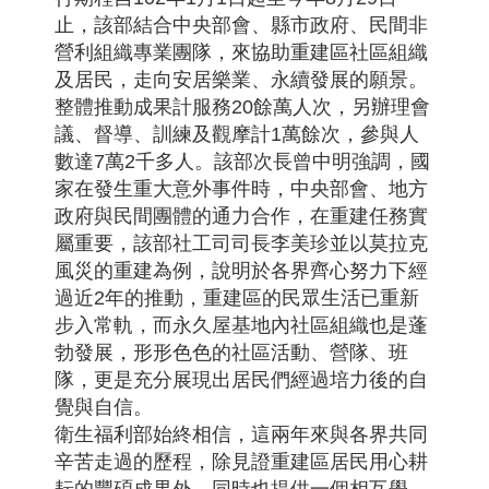
止，該部結合中央部會、縣市政府、民間非
營利組織專業團隊，來協助重建區社區組織
及居民，走向安居樂業、永續發展的願景。
整體推動成果計服務20餘萬人次，另辦理會
議、督導、訓練及觀摩計1萬餘次，參與人
數達7萬2千多人。該部次長曾中明強調，國
家在發生重大意外事件時，中央部會、地方
政府與民間團體的通力合作，在重建任務實
屬重要，該部社工司司長李美珍並以莫拉克
風災的重建為例，說明於各界齊心努力下經
過近2年的推動，重建區的民眾生活已重新
步入常軌，而永久屋基地內社區組織也是蓬
勃發展，形形色色的社區活動、營隊、班
隊，更是充分展現出居民們經過培力後的自
覺與自信。
衛生福利部始終相信，這兩年來與各界共同
辛苦走過的歷程，除見證重建區居民用心耕