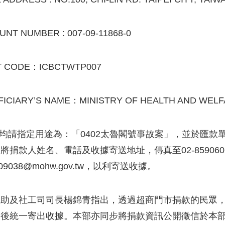
NT NUMBER : 007-09-11868-0
T CODE：ICBCTWTP007
FICIARY’S NAME：MINISTRY OF HEALTH AND WELF
上均請指定用途為：「0402太魯閣號事故案」，並於匯
將捐款人姓名、電話及收據寄送地址，傳真至02-85906
909038@mohw.gov.tw，以利寄送收據。
救助及社工司司長楊錦青指出，透過超商門市捐款的民眾
束後統一寄出收據。本部亦同步將捐款資訊公開徵信於本