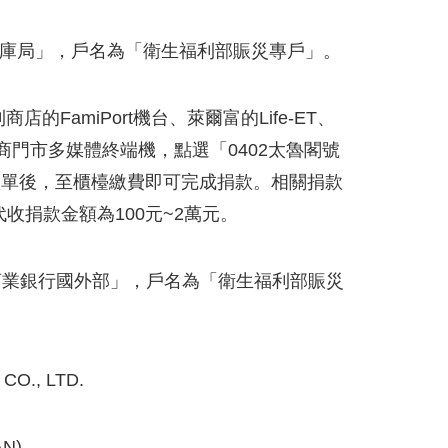
行國庫局」，戶名為「衛生福利部賑災專戶」。
店的FamiPort機台、萊爾富的Life-ET、
超商門市多媒體終端機，點選「0402太魯閣號
款單後，至櫃檯繳費即可完成捐款。相關捐款
捐款金額為100元~2萬元。
豐國際商業銀行國外部」，戶名為「衛生福利部賑災
O., LTD.
AN)