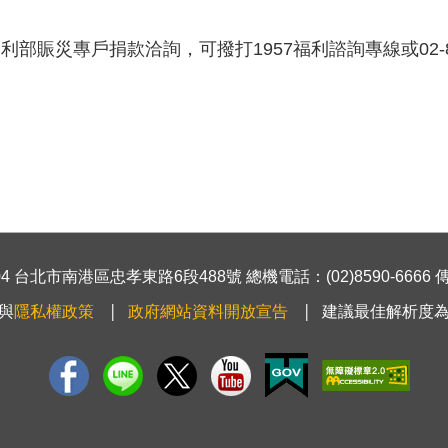
利部賑災專戶捐款洽詢，可撥打1957福利諮詢專線或02-85
 台北市南港區忠孝東路6段488號 總機電話：(02)8590-6666 傳真號
與
隱私權政策
政府網站資料開放宣告
建議最佳解析度為1