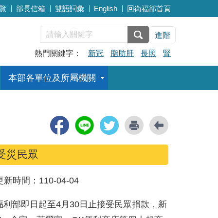
覽
部長信箱
雙語詞彙
English
回衛福部首頁
進階
熱門關鍵字：
新冠
脂肪肝
長照
腎
本部各單位及所屬機關
受災民眾
更新時間：
110-04-04
福利部即日起至4月30日止接受民眾捐款，新