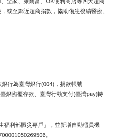
EN、全家、萊爾富、OK便利商店等四大超商
帳，或至鄰近超商捐款，協助傷患後續醫療、
款銀行為臺灣銀行(004)，捐款帳號
至臺銀臨櫃存款、臺灣行動支付(臺灣pay)轉
為「衛生福利部賑災專戶」，並新增自動櫃員機
01050269506。