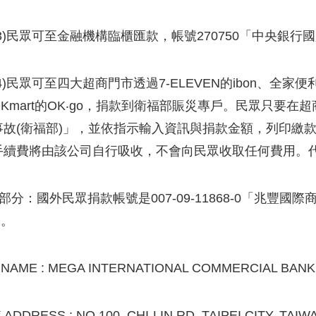
(3)民眾可至金融機構臨櫃匯款，帳號270750「中央銀
4)民眾可至四大超商門市透過7-ELEVEN的ibon、全家便利商
OKmart的OK‧go，捐款到衛福部賑災專戶。民眾只要在
事故(衛福部)」，並依指示輸入資訊與捐款金額，列印繳
手續費將由該公司自行吸收，不會向民眾收取任何費用。代收
外部分：國外民眾捐款帳號是007-09-11868-0「兆
」。
NAME : MEGA INTERNATIONAL COMMERCIAL BANK C
 ADDRESS : NO.100, CHI-LIN RD. TAIPEI CITY, TAIW