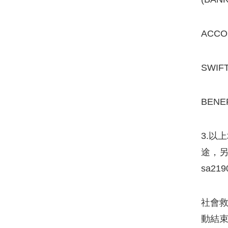
ACCOU
SWIF
BENE
3.以
途，另
sa21
社會
動結