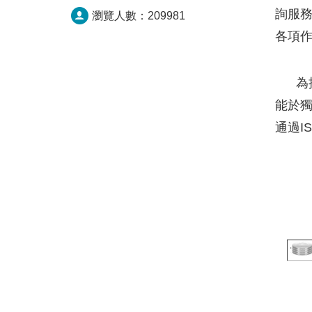
詢服務
瀏覽人數：
209981
各項
為提
能於
通過I