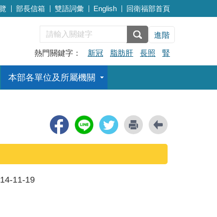
覽
部長信箱
雙語詞彙
English
回衛福部首頁
進階
熱門關鍵字：
新冠
脂肪肝
長照
腎
本部各單位及所屬機關
14-11-19