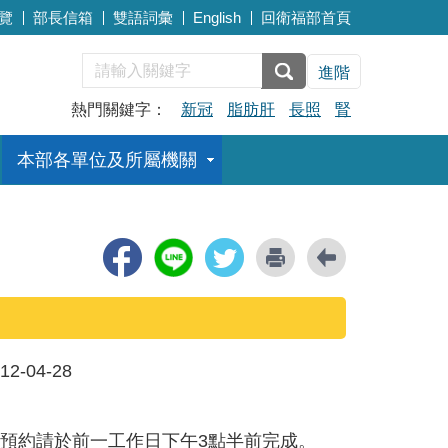
覽
部長信箱
雙語詞彙
English
回衛福部首頁
進階
熱門關鍵字：
新冠
脂肪肝
長照
腎
本部各單位及所屬機關
12-04-28
之預約請於前一工作日下午3點半前完成。