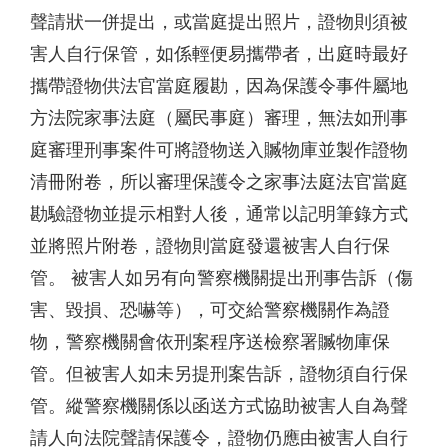
聲請狀一併提出，或當庭提出照片，證物則須被
害人自行保管，如係輕便易攜帶者，出庭時最好
攜帶證物供法官當庭履勘，因為保護令事件屬地
方法院家事法庭（屬民事庭）審理，無法如刑事
庭審理刑事案件可將證物送入贓物庫並製作證物
清冊附卷，所以審理保護令之家事法庭法官當庭
勘驗證物並提示相對人後，通常以記明筆錄方式
並將照片附卷，證物則當庭發還被害人自行保
管。 被害人如另有向警察機關提出刑事告訴（傷
害、毀損、恐嚇等），可交給警察機關作為證
物，警察機關會依刑案程序送檢察署贓物庫保
管。但被害人如未另提刑案告訴，證物須自行保
管。縱警察機關係以函送方式協助被害人自為聲
請人向法院聲請保護令，證物仍應由被害人自行