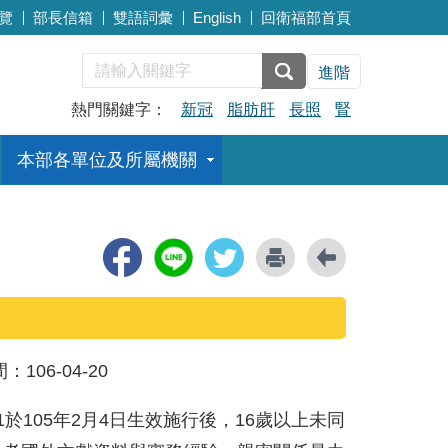
覽
部長信箱
雙語詞彙
English
回衛福部首頁
進階
熱門關鍵字：
新冠
脂肪肝
長照
腎
本部各單位及所屬機關
間：
106-04-20
之1於105年2月4日生效施行後，16歲以上未同