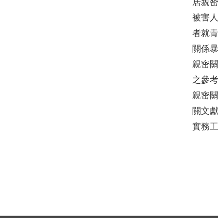
居親
被害人
者就
關係暴
親密
之參考
親密
關文
實務