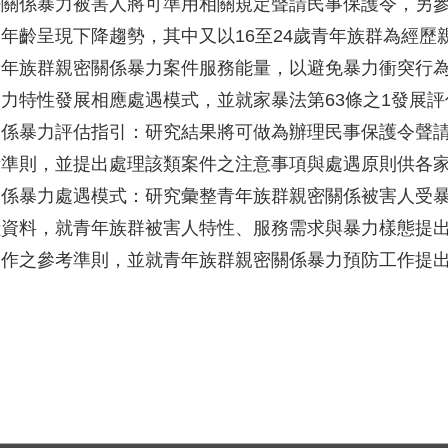
密關係暴力被害人將可準用相關規定聲請民事保護令，另
年齡呈現下降趨勢，其中又以16至24歲青年族群為經
青年族群親密關係暴力案件服務能量，以避免暴力衝突行
力特性發展相應處遇模式，並就家暴法第63條之1發展評估
關係暴力評估指引：研究結果將可做為辦理民事保護令聲
準則，並提出處理該類案件之注意事項與處遇原則供各家
關係暴力處遇模式：研究彙整青年族群親密關係被害人受
獻資料，就青年族群被害人特性、服務需求與暴力樣態提
工作之參考準則，並就青年族群親密關係暴力預防工作提