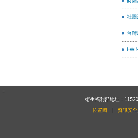
財團
社團
台灣
i-
:::
衛生福利部地址：115204
位置圖
資訊安全