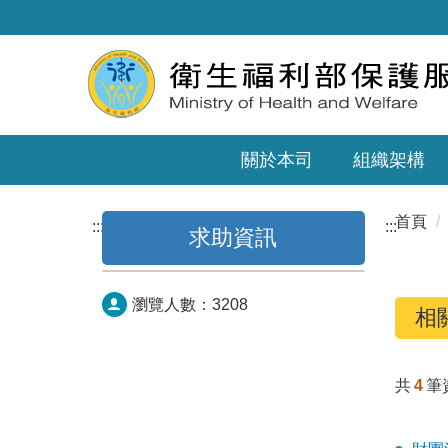
關於本司
組織架構
首頁
:::
:::
求助資訊
瀏覽人數：
3208
相
共
4
筆