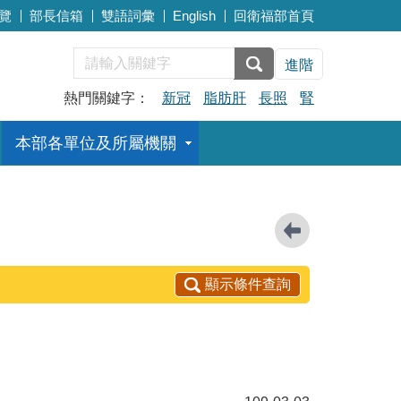
覽
部長信箱
雙語詞彙
English
回衛福部首頁
進階
熱門關鍵字：
新冠
脂肪肝
長照
腎
本部各單位及所屬機關
顯示條件查詢