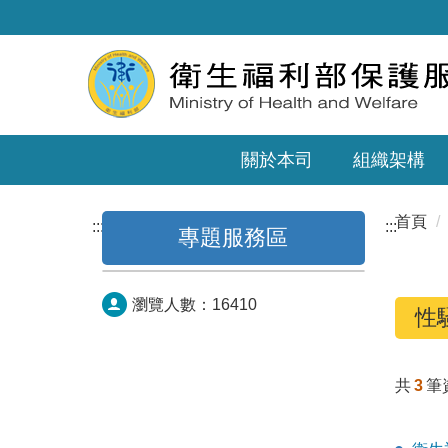
關於本司
組織架構
首頁
:::
:::
專題服務區
瀏覽人數：
16410
性
共
3
筆