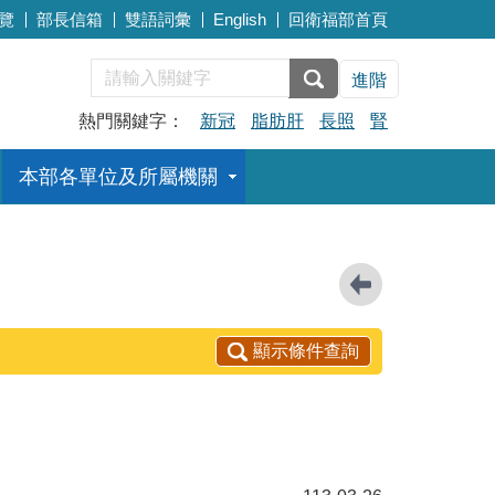
覽
部長信箱
雙語詞彙
English
回衛福部首頁
進階
熱門關鍵字：
新冠
脂肪肝
長照
腎
本部各單位及所屬機關
顯示條件查詢