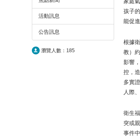
焦點新聞
家庭
孩子
活動訊息
能促
公告訊息
根據衛
瀏覽人數：
185
教）約
影響
控，
多實
人際
衛生福
突或
事件