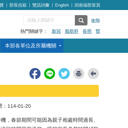
覽
部長信箱
雙語詞彙
English
回衛福部首頁
進階
熱門關鍵字：
新冠
脂肪肝
長照
腎
本部各單位及所屬機關
間：
114-01-20
時機，春節期間可能因為親子相處時間過長、