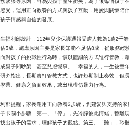
氣氛緊張等原因，容易與孩子產生衝突，為了讓每個孩子
的感受，運用正向教養的方式與孩子互動，用愛與關懷陪
進孩子情感與自信的發展。
生福利部統計，112年兒少保護通報受虐人數為1萬2千
佔5成，施虐原因主要是家長知能不足佔8成，從服務經
，面對孩子的挑戰性行為時，慣以體罰的方式進行管教，
造成親子間吵架，甚至兒虐憾事。「幸福的人，一生被童
證研究指出，長期責打管教方式，也許短期制止奏效，但
、學業、健康之負面效果，或出現模仿暴力行為。
利部提醒，家長運用正向教養3步驟，創建愛與支持的家
親子卡關小步驟：第一、「停」，先冷靜彼此情緒，暫離
中找出孩子的需求，理解孩子的觀點。第三、「聽」，聆