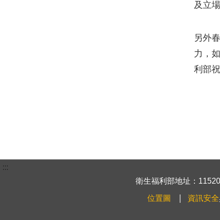
及立
另外春
力，如
利部
:::
衛生福利部地址：115204
位置圖
資訊安全