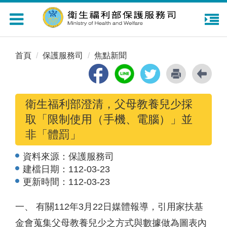
Toggle
navigation
首頁
保護服務司
焦點新聞
衛生福利部澄清，父母教養兒少採
取「限制使用（手機、電腦）」並
非「體罰」
資料來源：
保護服務司
建檔日期：
112-03-23
更新時間：
112-03-23
一、 有關112年3月22日媒體報導，引用家扶基
金會蒐集父母教養兒少之方式與數據做為圖表內