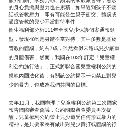
額外開銷、家務勞動、頻繁的家族聚會等，無形
的身心負擔與壓力也在累積，如果遇到孩子不聽
話或管教壓力，即有可能發生親子衝突、體罰或
過度管教的兒少不當對待事件。
衛生福利部分析111年全國兒少保護個案通報類
型，發現48%是身體不當對待，其中多數是基於
管教的體罰，約占7成，雖然看似未造成兒少嚴重
的身體傷害，然而，我國在103年訂定「兒童權
利公約施行法」，正式將聯合國兒童權利公約的
規範內國法化後，有關該公約揭示一切禁止對兒
少的暴力，也成為我們共同的目標。
去年11月，我國辦理了兒童權利公約第二次國家
報告國際審查會議，公約國際審查委員再次提
醒，兒童權利公約禁止兒少遭受任何形式暴力的
精神，是只要家長有做出對兒少責打或體罰的行