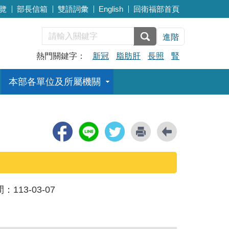
覽
部長信箱
雙語詞彙
English
回衛福部首頁
進階
熱門關鍵字：
新冠
脂肪肝
長照
腎
本部各單位及所屬機關
間：
113-03-07