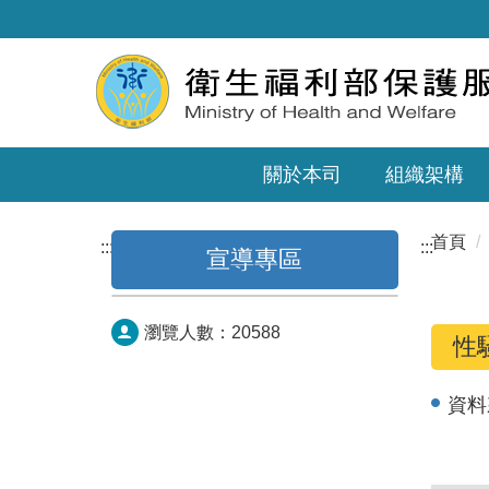
關於本司
組織架構
首頁
:::
:::
宣導專區
瀏覽人數：
20588
性
資料