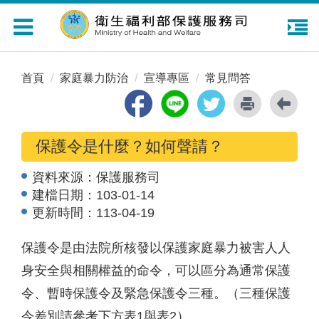
Toggle
navigation
首頁
家庭暴力防治
宣導專區
常見問答
保護令是什麼？如何聲請？
資料來源：
保護服務司
建檔日期：
103-01-14
更新時間：
113-04-19
保護令是由法院所核發以保護家庭暴力被害人人
身安全與相關權益的命令，可以區分為通常保護
令、暫時保護令及緊急保護令三種。（三種保護
令差別請參考下方表1與表2）