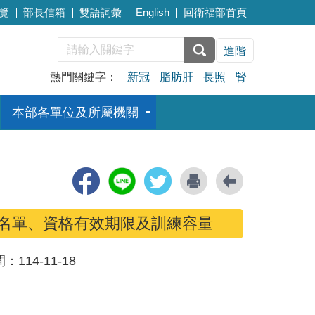
覽
部長信箱
雙語詞彙
English
回衛福部首頁
進階
熱門關鍵字：
新冠
脂肪肝
長照
腎
本部各單位及所屬機關
格名單、資格有效期限及訓練容量
間：
114-11-18