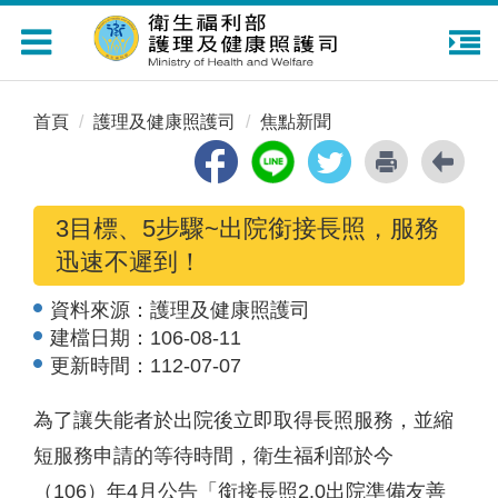
Toggle
navigation
首頁
護理及健康照護司
焦點新聞
3目標、5步驟~出院銜接長照，服務
迅速不遲到！
資料來源：
護理及健康照護司
建檔日期：
106-08-11
更新時間：
112-07-07
為了讓失能者於出院後立即取得長照服務，並縮
短服務申請的等待時間，衛生福利部於今
（106）年4月公告「銜接長照2.0出院準備友善