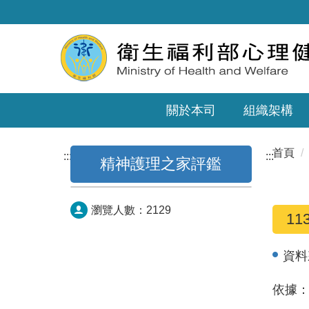
關於本司
組織架構
首頁
:::
:::
精神護理之家評鑑
瀏覽人數：
2129
1
資料
依據：