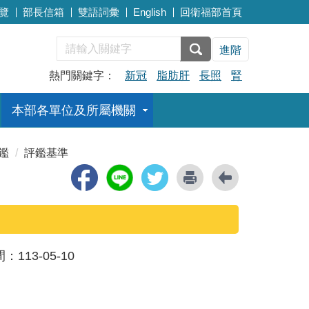
覽
部長信箱
雙語詞彙
English
回衛福部首頁
進階
熱門關鍵字：
新冠
脂肪肝
長照
腎
本部各單位及所屬機關
鑑
評鑑基準
間：
113-05-10
。