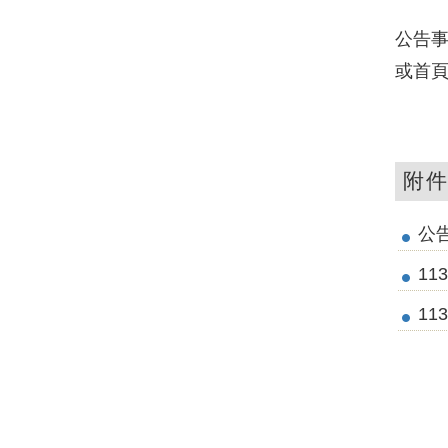
公告事
或首頁
附
公告
11
11