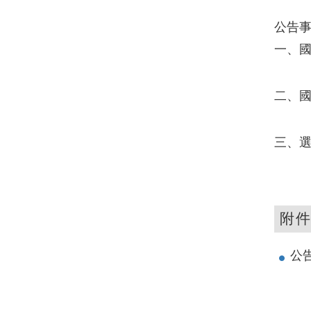
公告
一、國
二、國
三、
附
公