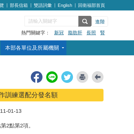
覽
部長信箱
雙語詞彙
English
回衛福部首頁
進階
熱門關鍵字：
新冠
脂肪肝
長照
腎
本部各單位及所屬機關
實作訓練選配分發名額
11-01-13
第2點第2項。