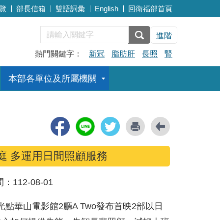
覽
部長信箱
雙語詞彙
English
回衛福部首頁
進階
熱門關鍵字：
新冠
脂肪肝
長照
腎
本部各單位及所屬機關
庭 多運用日間照顧服務
間：
112-08-01
光點華山電影館2廳A Two發布首映2部以日