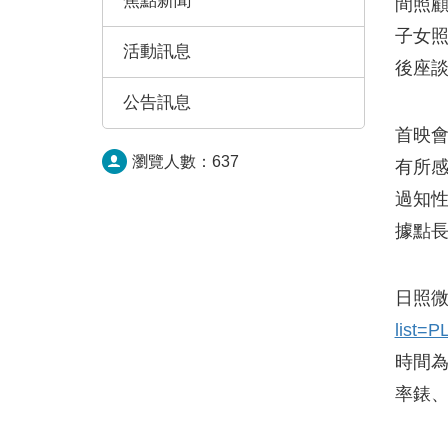
焦點新聞
間照
子女
活動訊息
後座
公告訊息
首映會
瀏覽人數：
637
有所
過知
據點
日照微
list=
時間為
率錶