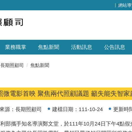
:::
網站導
業務職掌
焦點新聞
活動訊息
公告訊息
長期照顧司
焦點新聞
照微電影首映 聚焦兩代照顧議題 籲失能失智家
來源：
長期照顧司
建檔日期：
111-10-24
更新時
利部攜手知名導演鄭文堂，於111年10月24日下午4點假