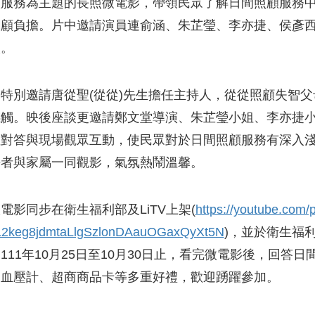
顧服務為主題的長照微電影，帶領民眾了解日間照顧服務
照顧負擔。片中邀請演員連俞涵、朱芷瑩、李亦捷、侯彥
談。
特別邀請唐從聖(從從)先生擔任主持人，從從照顧失智父
感觸。映後座談更邀請鄭文堂導演、朱芷瑩小姐、李亦捷
性對答與現場觀眾互動，使民眾對於日間照顧服務有深入
長者與家屬一同觀影，氣氛熱鬧溫馨。
電影同步在衛生福利部及LiTV上架(
https://youtube.com/p
PL2keg8jdmtaLlgSzlonDAauOGaxQyXt5N
)，並於衛生福
111年10月25日至10月30日止，看完微電影後，回
、血壓計、超商商品卡等多重好禮，歡迎踴躍參加。