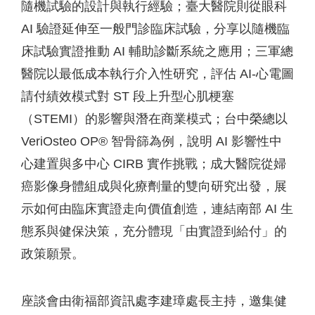
隨機試驗的設計與執行經驗；臺大醫院則從眼科
AI 驗證延伸至一般門診臨床試驗，分享以隨機臨
床試驗實證推動 AI 輔助診斷系統之應用；三軍總
醫院以最低成本執行介入性研究，評估 AI-心電圖
請付績效模式對 ST 段上升型心肌梗塞
（STEMI）的影響與潛在商業模式；台中榮總以
VeriOsteo OP® 智骨篩為例，說明 AI 影響性中
心建置與多中心 CIRB 實作挑戰；成大醫院從婦
癌影像身體組成與化療劑量的雙向研究出發，展
示如何由臨床實證走向價值創造，連結南部 AI 生
態系與健保決策，充分體現「由實證到給付」的
政策願景。
座談會由衛福部資訊處李建璋處長主持，邀集健