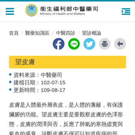
Toggle
navigation
首頁
醫藥知識區
中醫四診
望診概論
望皮膚
資料來源：
中醫藥司
建檔日期：
102-07-15
更新時間：
109-08-17
皮膚是人體最外層表皮，是人體的藩籬，有保護
臟腑的功能。望皮膚主要是要觀察皮膚的色澤形
態，皮膚的潤澤與否，反應了肺氣的寒熱虛實與
氣血的盛衰。診斷皮膚不僅可以知道疾病的所