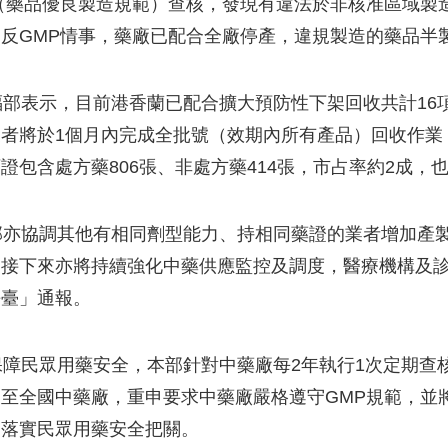
（藥品優良製造規範）查核，發現有違法於非核准區域製
反GMP情事，藥廠已配合全廠停產，違規製造的藥品半
部表示，目前港香蘭已配合擴大預防性下架回收共計16
者將於1個月內完成全批號（效期內所有產品）回收作業
證包含處方藥806張、非處方藥414張，市占率約2成，
亦協調其他有相同劑型能力、持相同藥證的業者增加產製
，接下來亦將持續強化中藥供應監控及調度，醫療機構及
平臺」通報。
障民眾用藥安全，本部針對中藥廠每2年執行1次定期查
至全國中藥廠，重申要求中藥廠嚴格遵守GMP規範，並
，落實民眾用藥安全把關。