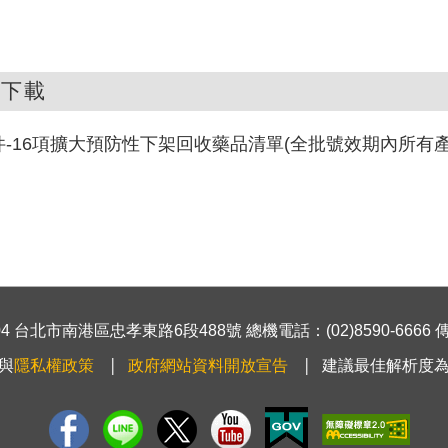
件下載
件-16項擴大預防性下架回收藥品清單(全批號效期內所有產品)
 台北市南港區忠孝東路6段488號 總機電話：(02)8590-6666 傳真號
與
隱私權政策
政府網站資料開放宣告
建議最佳解析度為1