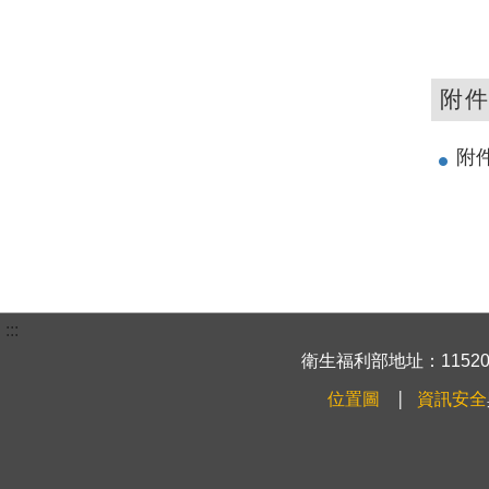
附
附
:::
衛生福利部地址：115204
位置圖
資訊安全