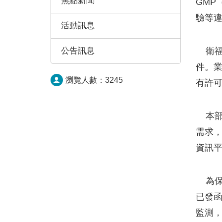
焦點新聞
GMP
驗等違
活動訊息
公告訊息
衛福
件。業
瀏覽人數：
3245
有許可
本部
需求
資訊
為保
已發函
監測