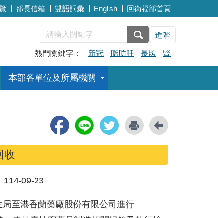
覽
部長信箱
雙語詞彙
English
回衛福部首頁
進階
熱門關鍵字：
新冠
脂肪肝
長照
腎
本部各單位及所屬機關
回收
：
114-09-23
生局至港香蘭藥廠股份有限公司進行