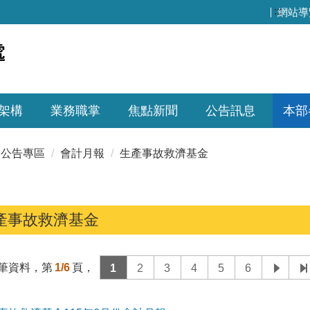
:::
網站導
架構
業務職掌
焦點新聞
公告訊息
本部
公告專區
會計月報
生產事故救濟基金
產事故救濟基金
筆資料，第
1/6
頁，
1
2
3
4
5
6