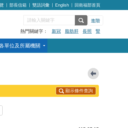
覽
部長信箱
雙語詞彙
English
回衛福部首頁
進階
熱門關鍵字：
新冠
脂肪肝
長照
腎
各單位及所屬機關
顯示條件查詢