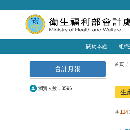
關於本處
組織
首頁
:::
:::
會計月報
瀏覽人數：
3596
生
共
114