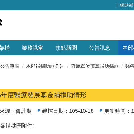
:::
網站導
架構
業務職掌
焦點新聞
公告訊息
本部
公告專區
本部補捐助款公告
附屬單位預算補助捐款
醫
05年度醫療發展基金補捐助情形
來源：
會計處
建檔日期：
105-10-18
更新時間：
1
容請參閱附件: