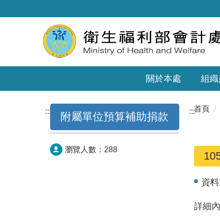
關於本處
組織
首頁
:::
:::
附屬單位預算補助捐款
瀏覽人數：
288
1
資料
詳細內