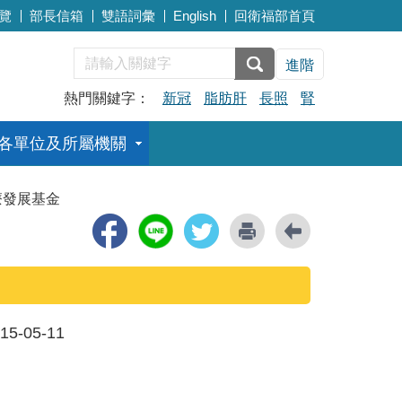
覽
部長信箱
雙語詞彙
English
回衛福部首頁
進階
熱門關鍵字：
新冠
脂肪肝
長照
腎
各單位及所屬機關
療發展基金
15-05-11